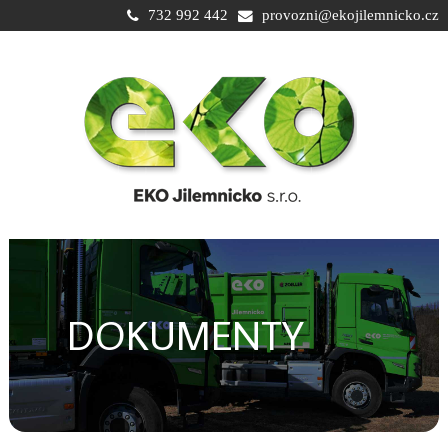
732 992 442
provozni@ekojilemnicko.cz
DOKUMENTY